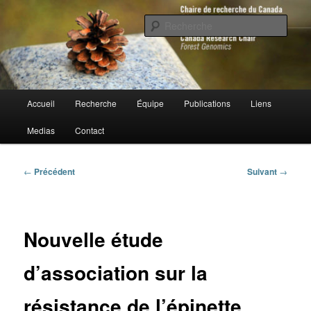
Aller
au
Rech
contenu
principal
Chaire de recherche du Canada en
génomique forestière
Menu
Accueil
Recherche
Équipe
Publications
Liens
principal
Medias
Contact
Navigation
←
Précédent
Suivant
→
des
articles
Nouvelle étude
d’association sur la
résistance de l’épinette