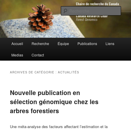
Aller
Aller
au
au
Rech
contenu
contenu
principal
secondaire
Chaire de recherche du Canada en
génomique forestière
Menu
Accueil
Recherche
Équipe
Publications
Liens
principal
Medias
Contact
ARCHIVES DE CATÉGORIE :
ACTUALITÉS
Nouvelle publication en
sélection génomique chez les
arbres forestiers
Une méta-analyse des facteurs affectant l’estimation et la