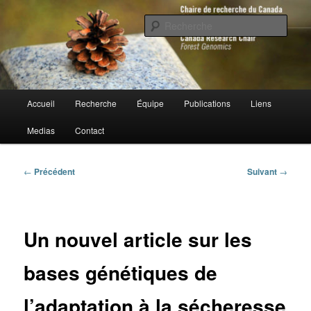
Aller
au
Rech
contenu
principal
Chaire de recherche du Canada en
génomique forestière
Menu
Accueil
Recherche
Équipe
Publications
Liens
principal
Medias
Contact
Navigation
←
Précédent
Suivant
→
des
articles
Un nouvel article sur les
bases génétiques de
l’adaptation à la sécheresse