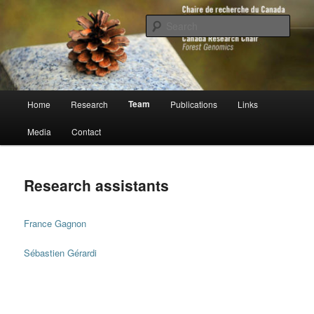
Skip
to
Sear
primary
content
Chaire de recherche du Canada en
génomique forestière
Main
Team
Home
Research
Publications
Links
menu
Media
Contact
Research assistants
France Gagnon
Sébastien Gérardi