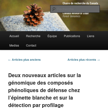
Aller
Aller
au
au
Rech
contenu
contenu
principal
secondaire
Chaire de recherche du Canada en
génomique forestière
Menu
Accueil
Recherche
Équipe
Publications
Liens
principal
Medias
Contact
Navigation
←
Articles plus anciens
Articles plus récents
→
des
articles
Deux nouveaux articles sur la
génomique des composés
phénoliques de défense chez
l’épinette blanche et sur la
détection par profilage