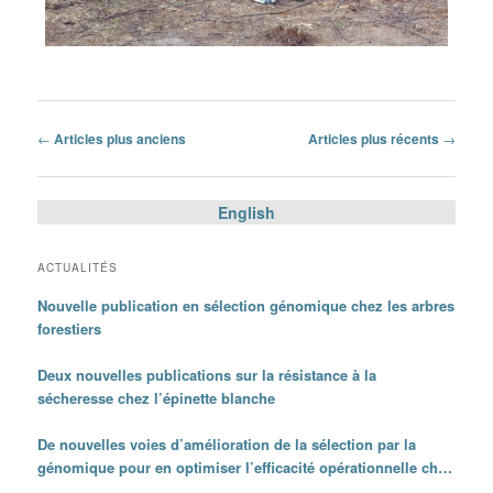
Navigation
←
Articles plus anciens
Articles plus récents
→
des
articles
English
ACTUALITÉS
Nouvelle publication en sélection génomique chez les arbres
forestiers
Deux nouvelles publications sur la résistance à la
sécheresse chez l’épinette blanche
De nouvelles voies d’amélioration de la sélection par la
génomique pour en optimiser l’efficacité opérationnelle chez
les épinettes